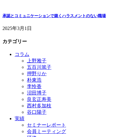
承認とコミュニケーションで築くハラスメントのない職場
2025年3月1日
カテゴリー
コラム
上野雅子
五百川篤子
押野りか
朴東浩
李怜香
沼田博子
良玄正寿美
西村多加枝
谷口陽子
実績
セミナーレポート
会員ミーティング