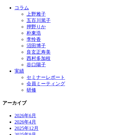
コラム
上野雅子
五百川篤子
押野りか
朴東浩
李怜香
沼田博子
良玄正寿美
西村多加枝
谷口陽子
実績
セミナーレポート
会員ミーティング
研修
アーカイブ
2026年6月
2026年4月
2025年12月
2025年9月