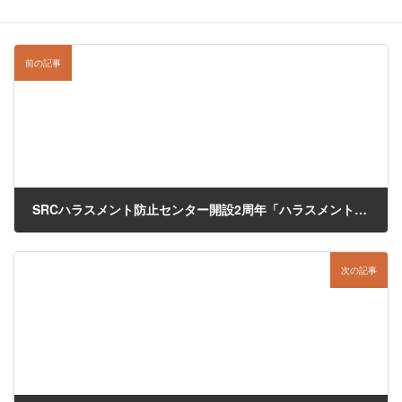
前の記事
SRCハラスメント防止センター開設2周年「ハラスメント専門社労士が語る、ハラスメントの最新動向と対策」オンラインセミナー
2024年6月13日
次の記事