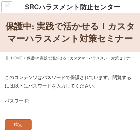
コ
ナ
ン
ビ
テ
ゲ
保護中: 実践で活かせる！カスタ
ン
ー
ツ
シ
マーハラスメント対策セミナー
へ
ョ
ス
ン
HOME
保護中: 実践で活かせる！カスタマーハラスメント対策セミナー
キ
に
ッ
移
プ
動
このコンテンツはパスワードで保護されています。閲覧する
には以下にパスワードを入力してください。
パスワード: